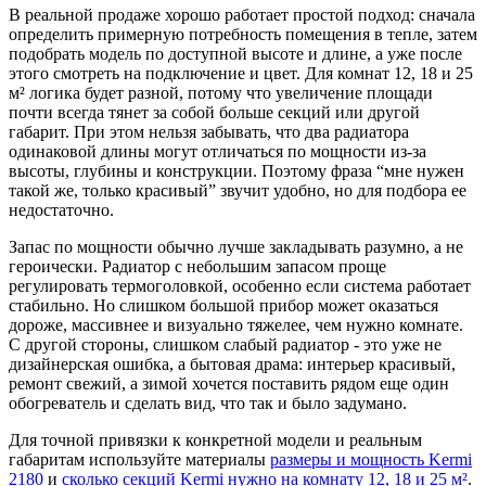
В реальной продаже хорошо работает простой подход: сначала
определить примерную потребность помещения в тепле, затем
подобрать модель по доступной высоте и длине, а уже после
этого смотреть на подключение и цвет. Для комнат 12, 18 и 25
м² логика будет разной, потому что увеличение площади
почти всегда тянет за собой больше секций или другой
габарит. При этом нельзя забывать, что два радиатора
одинаковой длины могут отличаться по мощности из-за
высоты, глубины и конструкции. Поэтому фраза “мне нужен
такой же, только красивый” звучит удобно, но для подбора ее
недостаточно.
Запас по мощности обычно лучше закладывать разумно, а не
героически. Радиатор с небольшим запасом проще
регулировать термоголовкой, особенно если система работает
стабильно. Но слишком большой прибор может оказаться
дороже, массивнее и визуально тяжелее, чем нужно комнате.
С другой стороны, слишком слабый радиатор - это уже не
дизайнерская ошибка, а бытовая драма: интерьер красивый,
ремонт свежий, а зимой хочется поставить рядом еще один
обогреватель и сделать вид, что так и было задумано.
Для точной привязки к конкретной модели и реальным
габаритам используйте материалы
размеры и мощность Kermi
2180
и
сколько секций Kermi нужно на комнату 12, 18 и 25 м²
.