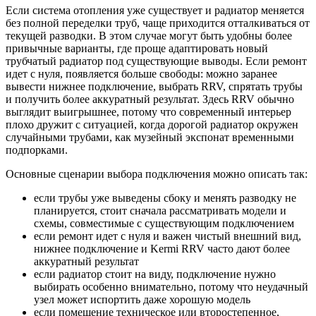
Если система отопления уже существует и радиатор меняется
без полной переделки труб, чаще приходится отталкиваться от
текущей разводки. В этом случае могут быть удобны более
привычные варианты, где проще адаптировать новый
трубчатый радиатор под существующие выводы. Если ремонт
идет с нуля, появляется больше свободы: можно заранее
вывести нижнее подключение, выбрать RRV, спрятать трубы
и получить более аккуратный результат. Здесь RRV обычно
выглядит выигрышнее, потому что современный интерьер
плохо дружит с ситуацией, когда дорогой радиатор окружен
случайными трубами, как музейный экспонат временными
подпорками.
Основные сценарии выбора подключения можно описать так:
если трубы уже выведены сбоку и менять разводку не
планируется, стоит сначала рассматривать модели и
схемы, совместимые с существующим подключением
если ремонт идет с нуля и важен чистый внешний вид,
нижнее подключение и Kermi RRV часто дают более
аккуратный результат
если радиатор стоит на виду, подключение нужно
выбирать особенно внимательно, потому что неудачный
узел может испортить даже хорошую модель
если помещение техническое или второстепенное,