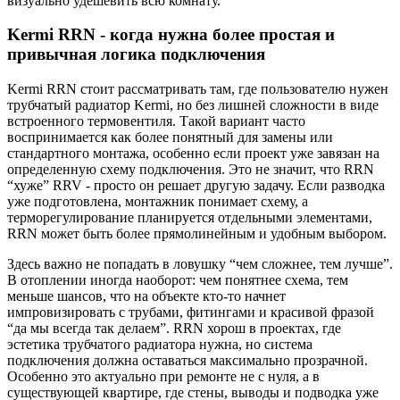
визуально удешевить всю комнату.
Kermi RRN - когда нужна более простая и
привычная логика подключения
Kermi RRN стоит рассматривать там, где пользователю нужен
трубчатый радиатор Kermi, но без лишней сложности в виде
встроенного термовентиля. Такой вариант часто
воспринимается как более понятный для замены или
стандартного монтажа, особенно если проект уже завязан на
определенную схему подключения. Это не значит, что RRN
“хуже” RRV - просто он решает другую задачу. Если разводка
уже подготовлена, монтажник понимает схему, а
терморегулирование планируется отдельными элементами,
RRN может быть более прямолинейным и удобным выбором.
Здесь важно не попадать в ловушку “чем сложнее, тем лучше”.
В отоплении иногда наоборот: чем понятнее схема, тем
меньше шансов, что на объекте кто-то начнет
импровизировать с трубами, фитингами и красивой фразой
“да мы всегда так делаем”. RRN хорош в проектах, где
эстетика трубчатого радиатора нужна, но система
подключения должна оставаться максимально прозрачной.
Особенно это актуально при ремонте не с нуля, а в
существующей квартире, где стены, выводы и подводка уже