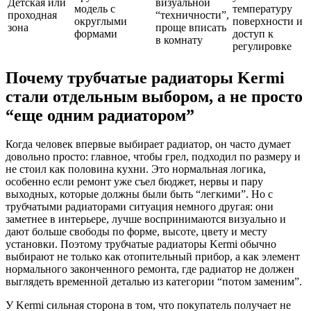
Детская или
визуальной
модель с
температуру
проходная
“техничности”,
округлыми
поверхности и
зона
проще вписать
формами
доступ к
в комнату
регулировке
Почему трубчатые радиаторы Kermi
стали отдельным выбором, а не просто
“еще одним радиатором”
Когда человек впервые выбирает радиатор, он часто думает
довольно просто: главное, чтобы грел, подходил по размеру и
не стоил как половина кухни. Это нормальная логика,
особенно если ремонт уже съел бюджет, нервы и пару
выходных, которые должны были быть “легкими”. Но с
трубчатыми радиаторами ситуация немного другая: они
заметнее в интерьере, лучше воспринимаются визуально и
дают больше свободы по форме, высоте, цвету и месту
установки. Поэтому трубчатые радиаторы Kermi обычно
выбирают не только как отопительный прибор, а как элемент
нормального законченного ремонта, где радиатор не должен
выглядеть временной деталью из категории “потом заменим”.
У Kermi сильная сторона в том, что покупатель получает не