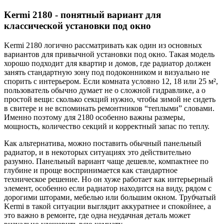
Kermi 2180 - понятный вариант для
классической установки под окно
Kermi 2180 логично рассматривать как один из основных
вариантов для привычной установки под окно. Такая модель
хорошо подходит для квартир и домов, где радиатор должен
занять стандартную зону под подоконником и визуально не
спорить с интерьером. Если комната условно 12, 18 или 25 м²,
пользователь обычно думает не о сложной гидравлике, а о
простой вещи: сколько секций нужно, чтобы зимой не сидеть
в свитере и не вспоминать ремонтников “теплыми” словами.
Именно поэтому для 2180 особенно важны размеры,
мощность, количество секций и корректный запас по теплу.
Как альтернатива, можно поставить обычный панельный
радиатор, и в некоторых ситуациях это действительно
разумно. Панельный вариант чаще дешевле, компактнее по
глубине и проще воспринимается как стандартное
техническое решение. Но он хуже работает как интерьерный
элемент, особенно если радиатор находится на виду, рядом с
дорогими шторами, мебелью или большим окном. Трубчатый
Kermi в такой ситуации выглядит аккуратнее и спокойнее, а
это важно в ремонте, где одна неудачная деталь может