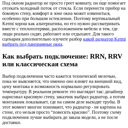
Под окном радиатор не просто греет комнату, он еще помогает
отсекать холодный поток от стекла. Если перенести прибор на
боковую стену, комфорт в зоне окна может измениться,
особенно при большом остеклении. Поэтому вертикальный
Kermi хорош как альтернатива, но его нужно рассматривать
вместе с теплопотерями, расположением мебели и тем, где
люди реально сидят, работают или отдыхают. Для такого
сценария дополнительно изучите разбор
какой радиатор Kermi
выбрать под панорамные окна
.
Как выбрать подключение: RRN, RRV
или классическая схема
Выбор подключения часто кажется технической мелочью,
пока не выясняется, что именно оно влияет на внешний вид,
цену монтажа и возможность нормально регулировать
температуру. В реальном ремонте это выглядит так: дизайнер
нарисовал красивую стену, заказчик выбрал радиатор, а потом
монтажник показывает, где на самом деле выходят трубы. В
этот момент многие понимают, что радиатор - не картина на
стене, его нельзя просто “повесить красиво”. Поэтому схему
подключения лучше выбирать до заказа модели, а не после
доставки.