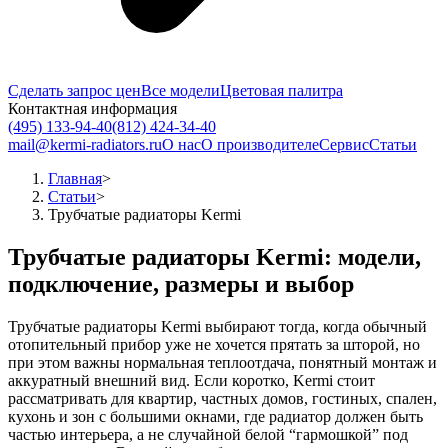
Сделать запрос цен
Все модели
Цветовая палитра
Контактная информация
(495) 133-94-40
(812) 424-34-40
mail@kermi-radiators.ru
О нас
О производителе
Сервис
Статьи
Главная
>
Статьи
>
Трубчатые радиаторы Kermi
Трубчатые радиаторы Kermi: модели,
подключение, размеры и выбор
Трубчатые радиаторы Kermi выбирают тогда, когда обычный
отопительный прибор уже не хочется прятать за шторой, но
при этом важны нормальная теплоотдача, понятный монтаж и
аккуратный внешний вид. Если коротко, Kermi стоит
рассматривать для квартир, частных домов, гостиных, спален,
кухонь и зон с большими окнами, где радиатор должен быть
частью интерьера, а не случайной белой “гармошкой” под