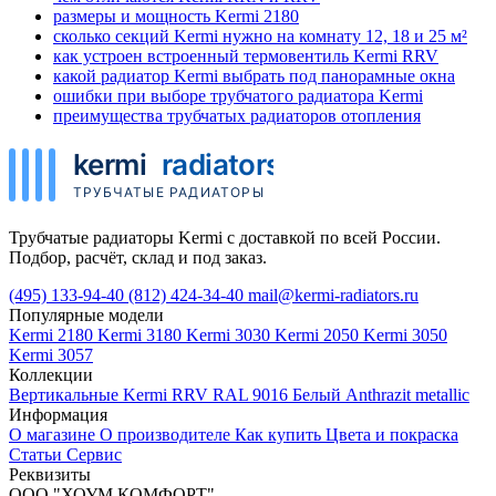
размеры и мощность Kermi 2180
сколько секций Kermi нужно на комнату 12, 18 и 25 м²
как устроен встроенный термовентиль Kermi RRV
какой радиатор Kermi выбрать под панорамные окна
ошибки при выборе трубчатого радиатора Kermi
преимущества трубчатых радиаторов отопления
Трубчатые радиаторы Kermi с доставкой по всей России.
Подбор, расчёт, склад и под заказ.
(495) 133-94-40
(812) 424-34-40
mail@kermi-radiators.ru
Популярные модели
Kermi 2180
Kermi 3180
Kermi 3030
Kermi 2050
Kermi 3050
Kermi 3057
Коллекции
Вертикальные
Kermi RRV
RAL 9016 Белый
Anthrazit metallic
Информация
О магазине
О производителе
Как купить
Цвета и покраска
Статьи
Сервис
Реквизиты
ООО "ХОУМ КОМФОРТ"