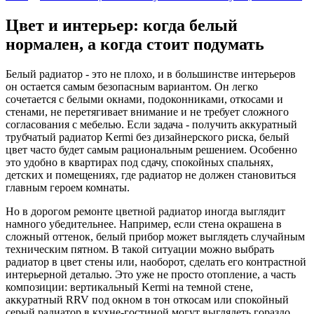
Цвет и интерьер: когда белый
нормален, а когда стоит подумать
Белый радиатор - это не плохо, и в большинстве интерьеров
он остается самым безопасным вариантом. Он легко
сочетается с белыми окнами, подоконниками, откосами и
стенами, не перетягивает внимание и не требует сложного
согласования с мебелью. Если задача - получить аккуратный
трубчатый радиатор Kermi без дизайнерского риска, белый
цвет часто будет самым рациональным решением. Особенно
это удобно в квартирах под сдачу, спокойных спальнях,
детских и помещениях, где радиатор не должен становиться
главным героем комнаты.
Но в дорогом ремонте цветной радиатор иногда выглядит
намного убедительнее. Например, если стена окрашена в
сложный оттенок, белый прибор может выглядеть случайным
техническим пятном. В такой ситуации можно выбрать
радиатор в цвет стены или, наоборот, сделать его контрастной
интерьерной деталью. Это уже не просто отопление, а часть
композиции: вертикальный Kermi на темной стене,
аккуратный RRV под окном в тон откосам или спокойный
серый радиатор в кухне-гостиной могут выглядеть гораздо