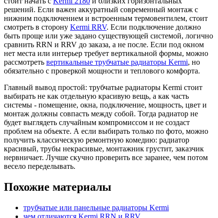
стоит начать с
Kermi 2180
и близких горизонтальных
решений. Если важен аккуратный современный монтаж с
нижним подключением и встроенным термовентилем, стоит
смотреть в сторону
Kermi RRV
. Если подключение должно
быть проще или уже задано существующей системой, логично
сравнить RRN и RRV до заказа, а не после. Если под окном
нет места или интерьер требует вертикальной формы, можно
рассмотреть
вертикальные трубчатые радиаторы Kermi
, но
обязательно с проверкой мощности и теплового комфорта.
Главный вывод простой: трубчатые радиаторы Kermi стоит
выбирать не как отдельную красивую вещь, а как часть
системы - помещение, окна, подключение, мощность, цвет и
монтаж должны совпасть между собой. Тогда радиатор не
будет выглядеть случайным компромиссом и не создаст
проблем на объекте. А если выбирать только по фото, можно
получить классическую ремонтную комедию: радиатор
красивый, трубы некрасивые, монтажник грустит, заказчик
нервничает. Лучше скучно проверить все заранее, чем потом
весело переделывать.
Похожие материалы
трубчатые или панельные радиаторы Kermi
чем отличаются Kermi RRN и RRV