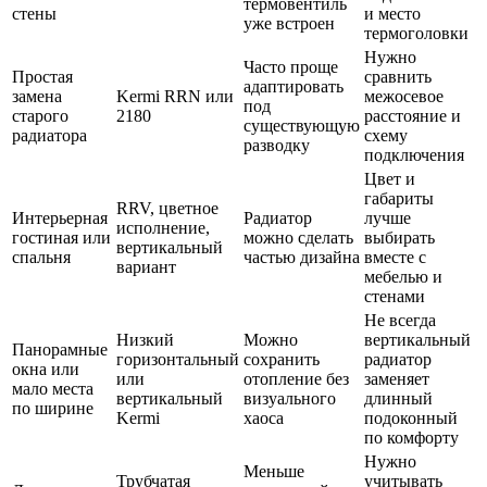
термовентиль
стены
и место
уже встроен
термоголовки
Нужно
Часто проще
Простая
сравнить
адаптировать
замена
Kermi RRN или
межосевое
под
старого
2180
расстояние и
существующую
радиатора
схему
разводку
подключения
Цвет и
габариты
RRV, цветное
Интерьерная
Радиатор
лучше
исполнение,
гостиная или
можно сделать
выбирать
вертикальный
спальня
частью дизайна
вместе с
вариант
мебелью и
стенами
Не всегда
Низкий
Можно
вертикальный
Панорамные
горизонтальный
сохранить
радиатор
окна или
или
отопление без
заменяет
мало места
вертикальный
визуального
длинный
по ширине
Kermi
хаоса
подоконный
по комфорту
Нужно
Меньше
Трубчатая
учитывать