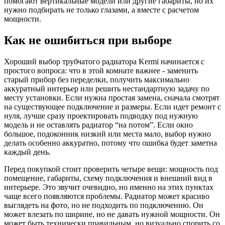
помогают вертикальные модели или другие габариты, но их
нужно подбирать не только глазами, а вместе с расчетом
мощности.
Как не ошибиться при выборе
Хороший выбор трубчатого радиатора Kermi начинается с
простого вопроса: что в этой комнате важнее - заменить
старый прибор без переделки, получить максимально
аккуратный интерьер или решить нестандартную задачу по
месту установки. Если нужна простая замена, сначала смотрят
на существующее подключение и размеры. Если идет ремонт с
нуля, лучше сразу проектировать подводку под нужную
модель и не оставлять радиатор “на потом”. Если окно
большое, подоконник низкий или места мало, выбор нужно
делать особенно аккуратно, потому что ошибка будет заметна
каждый день.
Перед покупкой стоит проверить четыре вещи: мощность под
помещение, габариты, схему подключения и внешний вид в
интерьере. Это звучит очевидно, но именно на этих пунктах
чаще всего появляются проблемы. Радиатор может красиво
выглядеть на фото, но не подходить по подключению. Он
может влезать по ширине, но не давать нужной мощности. Он
может быть технически правильным, но визуально спорить со