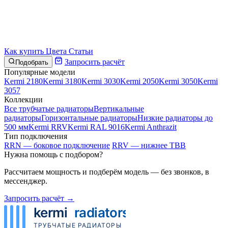
Как купить
Цвета
Статьи
Запросить расчёт
Подобрать
Популярные модели
Kermi 2180
Kermi 3180
Kermi 3030
Kermi 2050
Kermi 3050
Kermi
3057
Коллекции
Все трубчатые радиаторы
Вертикальные
радиаторы
Горизонтальные радиаторы
Низкие радиаторы до
500 мм
Kermi RRV
Kermi RAL 9016
Kermi Anthrazit
Тип подключения
RRN — боковое подключение
RRV — нижнее ТВВ
Нужна помощь с подбором?
Рассчитаем мощность и подберём модель — без звонков, в
мессенджер.
Запросить расчёт →