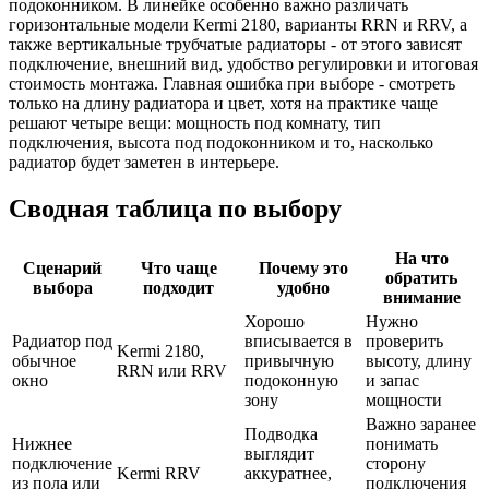
подоконником. В линейке особенно важно различать
горизонтальные модели Kermi 2180, варианты RRN и RRV, а
также вертикальные трубчатые радиаторы - от этого зависят
подключение, внешний вид, удобство регулировки и итоговая
стоимость монтажа. Главная ошибка при выборе - смотреть
только на длину радиатора и цвет, хотя на практике чаще
решают четыре вещи: мощность под комнату, тип
подключения, высота под подоконником и то, насколько
радиатор будет заметен в интерьере.
Сводная таблица по выбору
На что
Сценарий
Что чаще
Почему это
обратить
выбора
подходит
удобно
внимание
Хорошо
Нужно
Радиатор под
вписывается в
проверить
Kermi 2180,
обычное
привычную
высоту, длину
RRN или RRV
окно
подоконную
и запас
зону
мощности
Важно заранее
Подводка
Нижнее
понимать
выглядит
подключение
сторону
Kermi RRV
аккуратнее,
из пола или
подключения