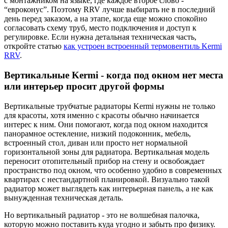
с монтажником на языке, где каждое второе слово -
“евроконус”. Поэтому RRV лучше выбирать не в последний
день перед заказом, а на этапе, когда еще можно спокойно
согласовать схему труб, место подключения и доступ к
регулировке. Если нужна детальная техническая часть,
откройте статью
как устроен встроенный термовентиль Kermi
RRV
.
Вертикальные Kermi - когда под окном нет места
или интерьер просит другой формы
Вертикальные трубчатые радиаторы Kermi нужны не только
для красоты, хотя именно с красоты обычно начинается
интерес к ним. Они помогают, когда под окном находится
панорамное остекление, низкий подоконник, мебель,
встроенный стол, диван или просто нет нормальной
горизонтальной зоны для радиатора. Вертикальная модель
переносит отопительный прибор на стену и освобождает
пространство под окном, что особенно удобно в современных
квартирах с нестандартной планировкой. Визуально такой
радиатор может выглядеть как интерьерная панель, а не как
вынужденная техническая деталь.
Но вертикальный радиатор - это не волшебная палочка,
которую можно поставить куда угодно и забыть про физику.