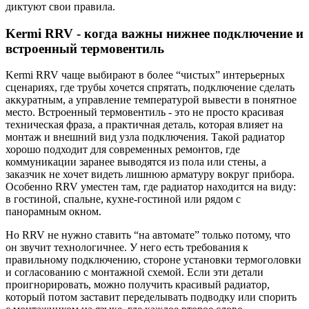
диктуют свои правила.
Kermi RRV - когда важны нижнее подключение и
встроенный термовентиль
Kermi RRV чаще выбирают в более “чистых” интерьерных
сценариях, где трубы хочется спрятать, подключение сделать
аккуратным, а управление температурой вывести в понятное
место. Встроенный термовентиль - это не просто красивая
техническая фраза, а практичная деталь, которая влияет на
монтаж и внешний вид узла подключения. Такой радиатор
хорошо подходит для современных ремонтов, где
коммуникации заранее выводятся из пола или стены, а
заказчик не хочет видеть лишнюю арматуру вокруг прибора.
Особенно RRV уместен там, где радиатор находится на виду:
в гостиной, спальне, кухне-гостиной или рядом с
панорамным окном.
Но RRV не нужно ставить “на автомате” только потому, что
он звучит технологичнее. У него есть требования к
правильному подключению, стороне установки термоголовки
и согласованию с монтажной схемой. Если эти детали
проигнорировать, можно получить красивый радиатор,
который потом заставит переделывать подводку или спорить