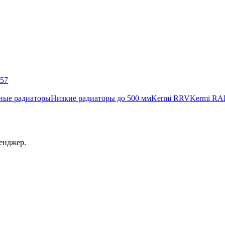
057
ные радиаторы
Низкие радиаторы до 500 мм
Kermi RRV
Kermi RA
енджер.