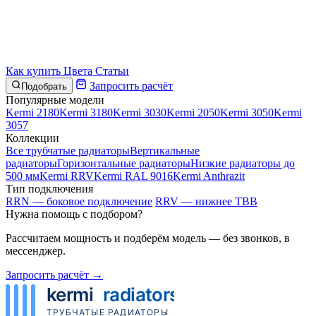
Как купить
Цвета
Статьи
Запросить расчёт
Подобрать
Популярные модели
Kermi 2180
Kermi 3180
Kermi 3030
Kermi 2050
Kermi 3050
Kermi
3057
Коллекции
Все трубчатые радиаторы
Вертикальные
радиаторы
Горизонтальные радиаторы
Низкие радиаторы до
500 мм
Kermi RRV
Kermi RAL 9016
Kermi Anthrazit
Тип подключения
RRN — боковое подключение
RRV — нижнее ТВВ
Нужна помощь с подбором?
Рассчитаем мощность и подберём модель — без звонков, в
мессенджер.
Запросить расчёт →