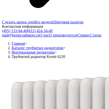
Сделать запрос цен
Все модели
Цветовая палитра
Контактная информация
(495) 133-94-40
(812) 424-34-40
mail@kermi-radiators.ru
О нас
О производителе
Сервис
Статьи
Главная
>
Каталог трубчатых радиаторов
>
Вертикальные радиаторы
>
Трубчатый радиатор Kermi 6220