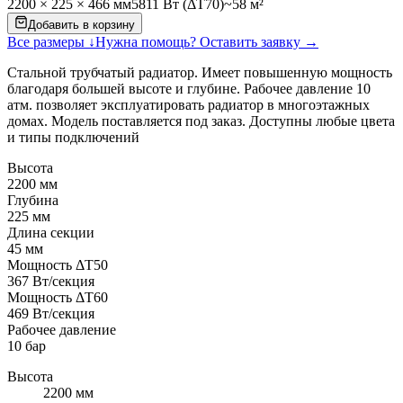
2200
×
225
×
466
мм
5811
Вт (ΔT70)
~
58
м²
Добавить в корзину
Все размеры ↓
Нужна помощь? Оставить заявку →
Стальной трубчатый радиатор. Имеет повышенную мощность
благодаря большей высоте и глубине. Рабочее давление 10
атм. позволяет эксплуатировать радиатор в многоэтажных
домах. Модель поставляется под заказ. Доступны любые цвета
и типы подключений
Высота
2200 мм
Глубина
225 мм
Длина секции
45 мм
Мощность ΔT50
367 Вт/секция
Мощность ΔT60
469 Вт/секция
Рабочее давление
10 бар
Высота
2200 мм