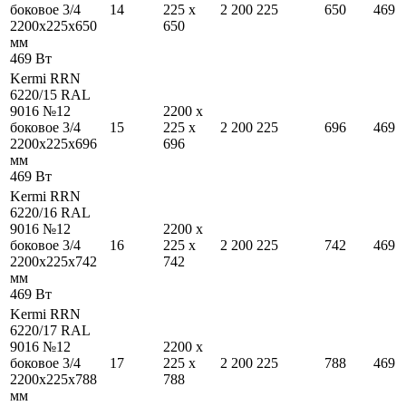
боковое 3/4
14
225
x
2 200
225
650
469
2200
x
225
x
650
650
мм
469
Вт
Kermi RRN
6220/15 RAL
9016 №12
2200
x
боковое 3/4
15
225
x
2 200
225
696
469
2200
x
225
x
696
696
мм
469
Вт
Kermi RRN
6220/16 RAL
9016 №12
2200
x
боковое 3/4
16
225
x
2 200
225
742
469
2200
x
225
x
742
742
мм
469
Вт
Kermi RRN
6220/17 RAL
9016 №12
2200
x
боковое 3/4
17
225
x
2 200
225
788
469
2200
x
225
x
788
788
мм