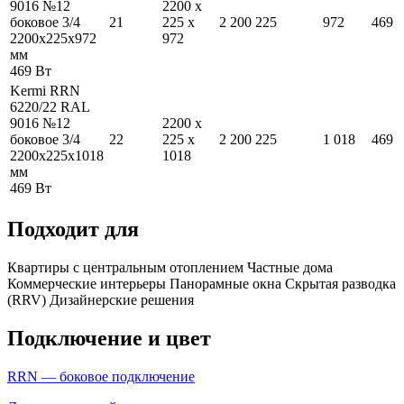
9016 №12
2200
x
боковое 3/4
21
225
x
2 200
225
972
469
2200
x
225
x
972
972
мм
469
Вт
Kermi RRN
6220/22 RAL
9016 №12
2200
x
боковое 3/4
22
225
x
2 200
225
1 018
469
2200
x
225
x
1018
1018
мм
469
Вт
Подходит для
Квартиры с центральным отоплением
Частные дома
Коммерческие интерьеры
Панорамные окна
Скрытая разводка
(RRV)
Дизайнерские решения
Подключение и цвет
RRN — боковое подключение