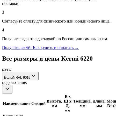
поставки.
3
Согласуйте оплату для физического или юридического лица.
4
Получите радиатор доставкой по России или самовывозом.
Получить расчёт
Как купить и оплатить →
Все размеры и цены Kermi
6220
цвет:
Белый RAL 9016
подключение:
В х
Высота,
Ш х
Толщина,
Длина,
Мощн
Наименование
Секций
мм
Д,
мм
мм
Вт (
мм