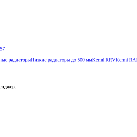
057
ные радиаторы
Низкие радиаторы до 500 мм
Kermi RRV
Kermi RA
енджер.