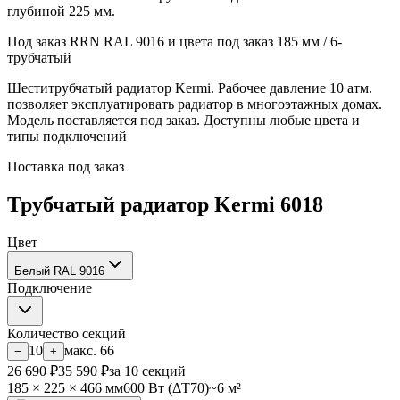
глубиной 225 мм.
Под заказ
RRN
RAL 9016 и цвета под заказ
185 мм / 6-
трубчатый
Шеститрубчатый радиатор Kermi. Рабочее давление 10 атм.
позволяет эксплуатировать радиатор в многоэтажных домах.
Модель поставляется под заказ. Доступны любые цвета и
типы подключений
Поставка под заказ
Трубчатый радиатор Kermi 6018
Цвет
Белый RAL 9016
Подключение
Количество секций
10
макс.
66
−
+
26 690
₽
35 590
₽
за
10
секций
185
×
225
×
466
мм
600
Вт (ΔT70)
~
6
м²