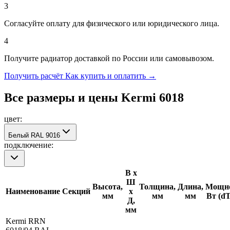
3
Согласуйте оплату для физического или юридического лица.
4
Получите радиатор доставкой по России или самовывозом.
Получить расчёт
Как купить и оплатить →
Все размеры и цены Kermi
6018
цвет:
Белый RAL 9016
подключение:
В х
Ш
Высота,
Толщина,
Длина,
Мощно
Наименование
Секций
х
мм
мм
мм
Вт (d
Д,
мм
Kermi RRN