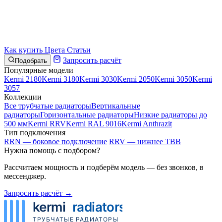
Как купить
Цвета
Статьи
Запросить расчёт
Подобрать
Популярные модели
Kermi 2180
Kermi 3180
Kermi 3030
Kermi 2050
Kermi 3050
Kermi
3057
Коллекции
Все трубчатые радиаторы
Вертикальные
радиаторы
Горизонтальные радиаторы
Низкие радиаторы до
500 мм
Kermi RRV
Kermi RAL 9016
Kermi Anthrazit
Тип подключения
RRN — боковое подключение
RRV — нижнее ТВВ
Нужна помощь с подбором?
Рассчитаем мощность и подберём модель — без звонков, в
мессенджер.
Запросить расчёт →