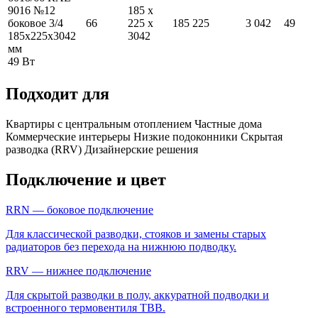
9016 №12
185
x
боковое 3/4
66
225
x
185
225
3 042
49
185
x
225
x
3042
3042
мм
49
Вт
Подходит для
Квартиры с центральным отоплением
Частные дома
Коммерческие интерьеры
Низкие подоконники
Скрытая
разводка (RRV)
Дизайнерские решения
Подключение и цвет
RRN — боковое подключение
Для классической разводки, стояков и замены старых
радиаторов без перехода на нижнюю подводку.
RRV — нижнее подключение
Для скрытой разводки в полу, аккуратной подводки и
встроенного термовентиля ТВВ.