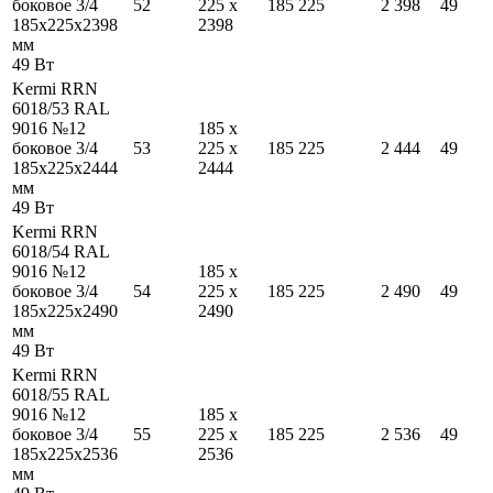
боковое 3/4
52
225
x
185
225
2 398
49
185
x
225
x
2398
2398
мм
49
Вт
Kermi RRN
6018/53 RAL
9016 №12
185
x
боковое 3/4
53
225
x
185
225
2 444
49
185
x
225
x
2444
2444
мм
49
Вт
Kermi RRN
6018/54 RAL
9016 №12
185
x
боковое 3/4
54
225
x
185
225
2 490
49
185
x
225
x
2490
2490
мм
49
Вт
Kermi RRN
6018/55 RAL
9016 №12
185
x
боковое 3/4
55
225
x
185
225
2 536
49
185
x
225
x
2536
2536
мм