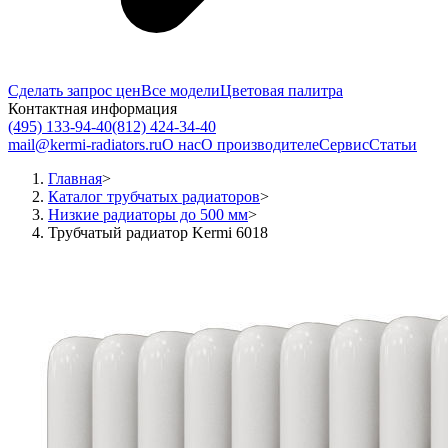
Сделать запрос цен
Все модели
Цветовая палитра
Контактная информация
(495) 133-94-40
(812) 424-34-40
mail@kermi-radiators.ru
О нас
О производителе
Сервис
Статьи
Главная
>
Каталог трубчатых радиаторов
>
Низкие радиаторы до 500 мм
>
Трубчатый радиатор Kermi 6018