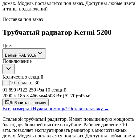
домах. Модель поставляется под заказ. Доступны любые цвета
и типы подключений
Поставка под заказ
Трубчатый радиатор Kermi 5200
Цвет
Белый RAL 9016
Подключение
Количество секций
10
макс.
30
−
+
91 690
₽
122 250
₽
за
10
секций
2000
×
185
×
466
мм
4508
Вт (ΔT70)
~
45
м²
Добавить в корзину
Все размеры ↓
Нужна помощь? Оставить заявку →
Стальной трубчатый радиатор. Имеет повышенную мощность
благодаря большей высоте и глубине. Рабочее давление 10
атм. позволяет эксплуатировать радиатор в многоэтажных
домах. Модель поставляется под заказ. Доступны любые цвета