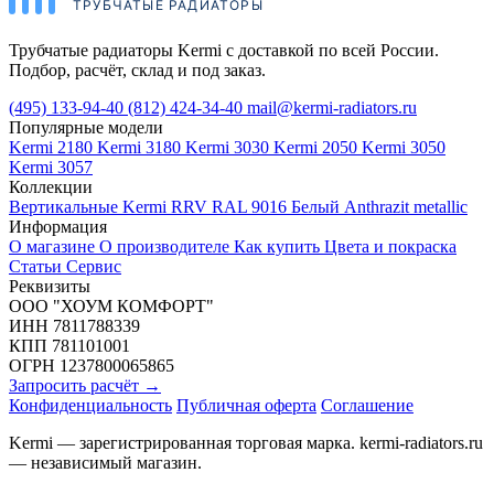
Трубчатые радиаторы Kermi с доставкой по всей России.
Подбор, расчёт, склад и под заказ.
(495) 133-94-40
(812) 424-34-40
mail@kermi-radiators.ru
Популярные модели
Kermi 2180
Kermi 3180
Kermi 3030
Kermi 2050
Kermi 3050
Kermi 3057
Коллекции
Вертикальные
Kermi RRV
RAL 9016 Белый
Anthrazit metallic
Информация
О магазине
О производителе
Как купить
Цвета и покраска
Статьи
Сервис
Реквизиты
ООО "ХОУМ КОМФОРТ"
ИНН 7811788339
КПП 781101001
ОГРН 1237800065865
Запросить расчёт →
Конфиденциальность
Публичная оферта
Соглашение
Kermi — зарегистрированная торговая марка. kermi-radiators.ru
— независимый магазин.