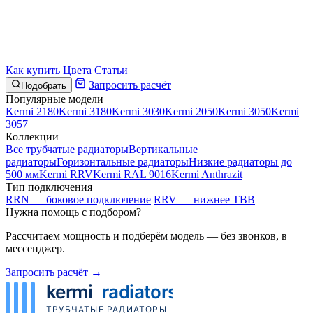
Как купить
Цвета
Статьи
Запросить расчёт
Подобрать
Популярные модели
Kermi 2180
Kermi 3180
Kermi 3030
Kermi 2050
Kermi 3050
Kermi
3057
Коллекции
Все трубчатые радиаторы
Вертикальные
радиаторы
Горизонтальные радиаторы
Низкие радиаторы до
500 мм
Kermi RRV
Kermi RAL 9016
Kermi Anthrazit
Тип подключения
RRN — боковое подключение
RRV — нижнее ТВВ
Нужна помощь с подбором?
Рассчитаем мощность и подберём модель — без звонков, в
мессенджер.
Запросить расчёт →