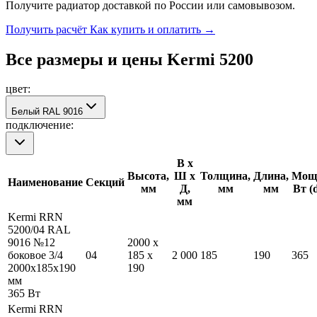
Получите радиатор доставкой по России или самовывозом.
Получить расчёт
Как купить и оплатить →
Все размеры и цены Kermi
5200
цвет:
Белый RAL 9016
подключение:
В х
Высота,
Ш х
Толщина,
Длина,
Мощн
Наименование
Секций
мм
Д,
мм
мм
Вт (
мм
Kermi RRN
5200/04 RAL
9016 №12
2000
x
боковое 3/4
04
185
x
2 000
185
190
365
2000
x
185
x
190
190
мм
365
Вт
Kermi RRN