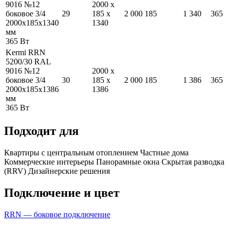
9016 №12
2000
x
боковое 3/4
29
185
x
2 000
185
1 340
365
2000
x
185
x
1340
1340
мм
365
Вт
Kermi RRN
5200/30 RAL
9016 №12
2000
x
боковое 3/4
30
185
x
2 000
185
1 386
365
2000
x
185
x
1386
1386
мм
365
Вт
Подходит для
Квартиры с центральным отоплением
Частные дома
Коммерческие интерьеры
Панорамные окна
Скрытая разводка
(RRV)
Дизайнерские решения
Подключение и цвет
RRN — боковое подключение