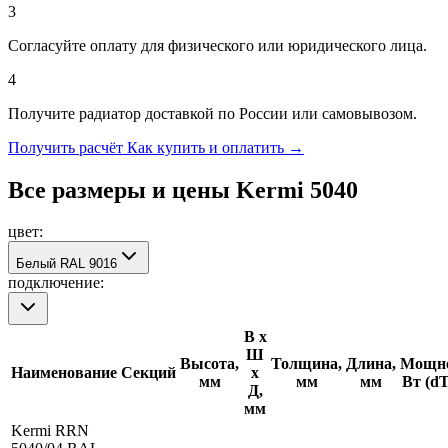
3
Согласуйте оплату для физического или юридического лица.
4
Получите радиатор доставкой по России или самовывозом.
Получить расчёт
Как купить и оплатить →
Все размеры и цены Kermi
5040
цвет:
Белый RAL 9016
подключение:
В х
Ш
Высота,
Толщина,
Длина,
Мощно
Наименование
Секций
х
мм
мм
мм
Вт (d
Д,
мм
Kermi RRN