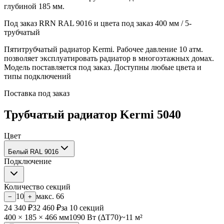
глубиной 185 мм.
Под заказ
RRN
RAL 9016 и цвета под заказ
400 мм / 5-
трубчатый
Пятитрубчатый радиатор Kermi. Рабочее давление 10 атм.
позволяет эксплуатировать радиатор в многоэтажных домах.
Модель поставляется под заказ. Доступны любые цвета и
типы подключений
Поставка под заказ
Трубчатый радиатор Kermi 5040
Цвет
Белый RAL 9016
Подключение
Количество секций
10
макс.
66
−
+
24 340
₽
32 460
₽
за
10
секций
400
×
185
×
466
мм
1090
Вт (ΔT70)
~
11
м²