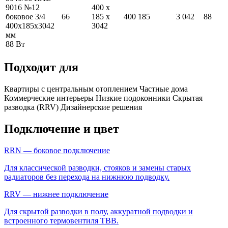
9016 №12
400
x
боковое 3/4
66
185
x
400
185
3 042
88
400
x
185
x
3042
3042
мм
88
Вт
Подходит для
Квартиры с центральным отоплением
Частные дома
Коммерческие интерьеры
Низкие подоконники
Скрытая
разводка (RRV)
Дизайнерские решения
Подключение и цвет
RRN — боковое подключение
Для классической разводки, стояков и замены старых
радиаторов без перехода на нижнюю подводку.
RRV — нижнее подключение
Для скрытой разводки в полу, аккуратной подводки и
встроенного термовентиля ТВВ.