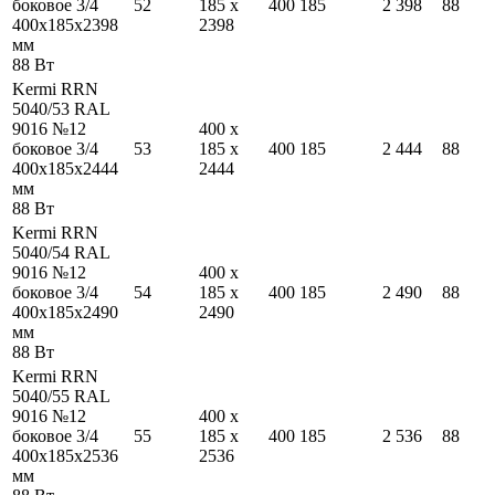
боковое 3/4
52
185
x
400
185
2 398
88
400
x
185
x
2398
2398
мм
88
Вт
Kermi RRN
5040/53 RAL
9016 №12
400
x
боковое 3/4
53
185
x
400
185
2 444
88
400
x
185
x
2444
2444
мм
88
Вт
Kermi RRN
5040/54 RAL
9016 №12
400
x
боковое 3/4
54
185
x
400
185
2 490
88
400
x
185
x
2490
2490
мм
88
Вт
Kermi RRN
5040/55 RAL
9016 №12
400
x
боковое 3/4
55
185
x
400
185
2 536
88
400
x
185
x
2536
2536
мм