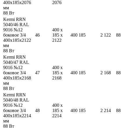
400
x
185
x
2076
2076
мм
88
Вт
Kermi RRN
5040/46 RAL
9016 №12
400
x
боковое 3/4
46
185
x
400
185
2 122
88
400
x
185
x
2122
2122
мм
88
Вт
Kermi RRN
5040/47 RAL
9016 №12
400
x
боковое 3/4
47
185
x
400
185
2 168
88
400
x
185
x
2168
2168
мм
88
Вт
Kermi RRN
5040/48 RAL
9016 №12
400
x
боковое 3/4
48
185
x
400
185
2 214
88
400
x
185
x
2214
2214
мм
88
Вт