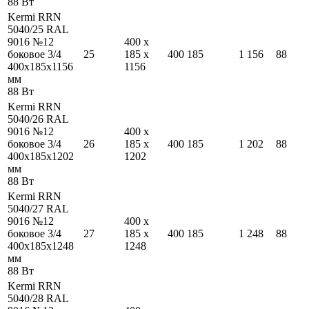
88
Вт
Kermi RRN
5040/25 RAL
9016 №12
400
x
боковое 3/4
25
185
x
400
185
1 156
88
400
x
185
x
1156
1156
мм
88
Вт
Kermi RRN
5040/26 RAL
9016 №12
400
x
боковое 3/4
26
185
x
400
185
1 202
88
400
x
185
x
1202
1202
мм
88
Вт
Kermi RRN
5040/27 RAL
9016 №12
400
x
боковое 3/4
27
185
x
400
185
1 248
88
400
x
185
x
1248
1248
мм
88
Вт
Kermi RRN
5040/28 RAL