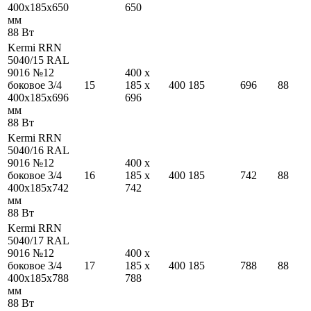
400
x
185
x
650
650
мм
88
Вт
Kermi RRN
5040/15 RAL
9016 №12
400
x
боковое 3/4
15
185
x
400
185
696
88
400
x
185
x
696
696
мм
88
Вт
Kermi RRN
5040/16 RAL
9016 №12
400
x
боковое 3/4
16
185
x
400
185
742
88
400
x
185
x
742
742
мм
88
Вт
Kermi RRN
5040/17 RAL
9016 №12
400
x
боковое 3/4
17
185
x
400
185
788
88
400
x
185
x
788
788
мм
88
Вт