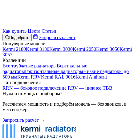
Как купить
Цвета
Статьи
Запросить расчёт
Подобрать
Популярные модели
Kermi 2180
Kermi 3180
Kermi 3030
Kermi 2050
Kermi 3050
Kermi
3057
Коллекции
Все трубчатые радиаторы
Вертикальные
радиаторы
Горизонтальные радиаторы
Низкие радиаторы до
500 мм
Kermi RRV
Kermi RAL 9016
Kermi Anthrazit
Тип подключения
RRN — боковое подключение
RRV — нижнее ТВВ
Нужна помощь с подбором?
Рассчитаем мощность и подберём модель — без звонков, в
мессенджер.
Запросить расчёт →