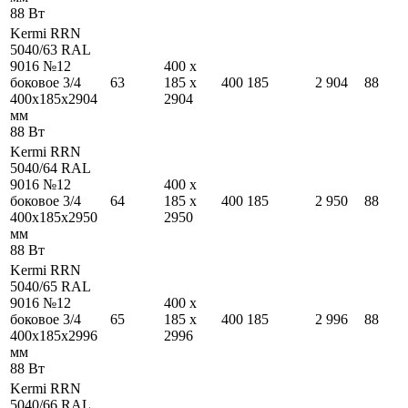
88
Вт
Kermi RRN
5040/63 RAL
9016 №12
400
x
боковое 3/4
63
185
x
400
185
2 904
88
400
x
185
x
2904
2904
мм
88
Вт
Kermi RRN
5040/64 RAL
9016 №12
400
x
боковое 3/4
64
185
x
400
185
2 950
88
400
x
185
x
2950
2950
мм
88
Вт
Kermi RRN
5040/65 RAL
9016 №12
400
x
боковое 3/4
65
185
x
400
185
2 996
88
400
x
185
x
2996
2996
мм
88
Вт
Kermi RRN
5040/66 RAL