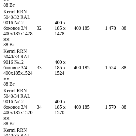
88
Вт
Kermi RRN
5040/32 RAL
9016 №12
400
x
боковое 3/4
32
185
x
400
185
1 478
88
400
x
185
x
1478
1478
мм
88
Вт
Kermi RRN
5040/33 RAL
9016 №12
400
x
боковое 3/4
33
185
x
400
185
1 524
88
400
x
185
x
1524
1524
мм
88
Вт
Kermi RRN
5040/34 RAL
9016 №12
400
x
боковое 3/4
34
185
x
400
185
1 570
88
400
x
185
x
1570
1570
мм
88
Вт
Kermi RRN
5040/35 RAL