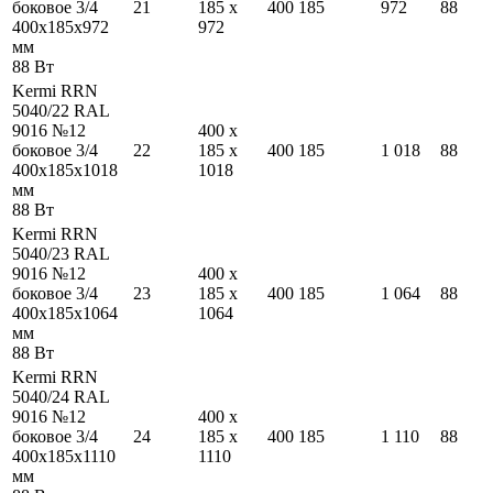
боковое 3/4
21
185
x
400
185
972
88
400
x
185
x
972
972
мм
88
Вт
Kermi RRN
5040/22 RAL
9016 №12
400
x
боковое 3/4
22
185
x
400
185
1 018
88
400
x
185
x
1018
1018
мм
88
Вт
Kermi RRN
5040/23 RAL
9016 №12
400
x
боковое 3/4
23
185
x
400
185
1 064
88
400
x
185
x
1064
1064
мм
88
Вт
Kermi RRN
5040/24 RAL
9016 №12
400
x
боковое 3/4
24
185
x
400
185
1 110
88
400
x
185
x
1110
1110
мм