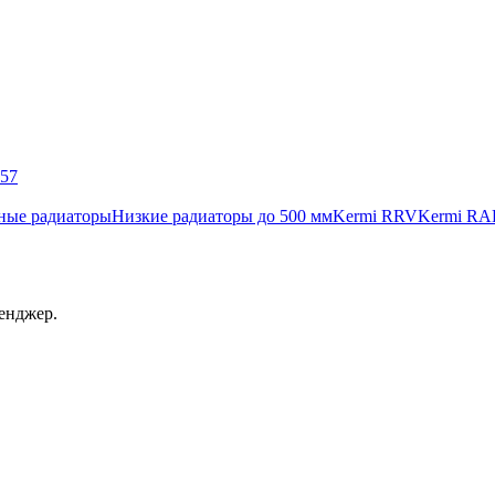
057
ные радиаторы
Низкие радиаторы до 500 мм
Kermi RRV
Kermi RA
енджер.