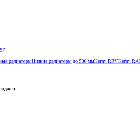
057
ные радиаторы
Низкие радиаторы до 500 мм
Kermi RRV
Kermi RA
енджер.