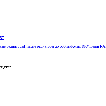
057
ные радиаторы
Низкие радиаторы до 500 мм
Kermi RRV
Kermi RA
енджер.