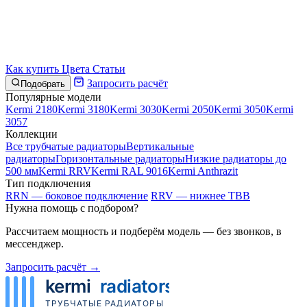
Как купить
Цвета
Статьи
Запросить расчёт
Подобрать
Популярные модели
Kermi 2180
Kermi 3180
Kermi 3030
Kermi 2050
Kermi 3050
Kermi
3057
Коллекции
Все трубчатые радиаторы
Вертикальные
радиаторы
Горизонтальные радиаторы
Низкие радиаторы до
500 мм
Kermi RRV
Kermi RAL 9016
Kermi Anthrazit
Тип подключения
RRN — боковое подключение
RRV — нижнее ТВВ
Нужна помощь с подбором?
Рассчитаем мощность и подберём модель — без звонков, в
мессенджер.
Запросить расчёт →