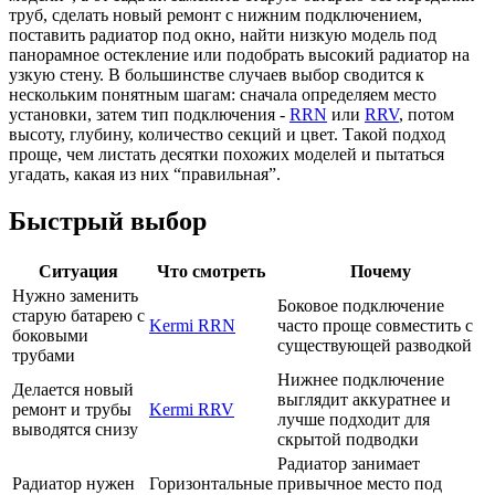
труб, сделать новый ремонт с нижним подключением,
поставить радиатор под окно, найти низкую модель под
панорамное остекление или подобрать высокий радиатор на
узкую стену. В большинстве случаев выбор сводится к
нескольким понятным шагам: сначала определяем место
установки, затем тип подключения -
RRN
или
RRV
, потом
высоту, глубину, количество секций и цвет. Такой подход
проще, чем листать десятки похожих моделей и пытаться
угадать, какая из них “правильная”.
Быстрый выбор
Ситуация
Что смотреть
Почему
Нужно заменить
Боковое подключение
старую батарею с
Kermi RRN
часто проще совместить с
боковыми
существующей разводкой
трубами
Нижнее подключение
Делается новый
выглядит аккуратнее и
ремонт и трубы
Kermi RRV
лучше подходит для
выводятся снизу
скрытой подводки
Радиатор занимает
Радиатор нужен
Горизонтальные
привычное место под