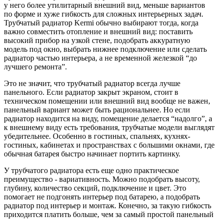
у него более утилитарный внешний вид, меньше вариантов
по форме и хуже гибкость для сложных интерьерных задач.
Трубчатый радиатор Kermi обычно выбирают тогда, когда
важно совместить отопление и внешний вид: поставить
высокий прибор на узкой стене, подобрать аккуратную
модель под окно, выбрать нижнее подключение или сделать
радиатор частью интерьера, а не временной железкой “до
лучшего ремонта”.
Это не значит, что трубчатый радиатор всегда лучше
панельного. Если радиатор закрыт экраном, стоит в
техническом помещении или внешний вид вообще не важен,
панельный вариант может быть рациональнее. Но если
радиатор находится на виду, помещение делается “надолго”, а
к внешнему виду есть требования, трубчатые модели выглядят
убедительнее. Особенно в гостиных, спальнях, кухнях-
гостиных, кабинетах и пространствах с большими окнами, где
обычная батарея быстро начинает портить картинку.
У трубчатого радиатора есть еще одно практическое
преимущество - вариативность. Можно подобрать высоту,
глубину, количество секций, подключение и цвет. Это
помогает не подгонять интерьер под батарею, а подобрать
радиатор под интерьер и монтаж. Конечно, за такую гибкость
приходится платить больше, чем за самый простой панельный