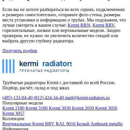
Если вы не хотите разбираться во всех сериях, подключениях
и размерах самостоятельно, отправьте фото стены, размеры
места установки и информацию о трубах. Мы подскажем, что
лучше смотреть в вашем случае:
Kermi RRN
,
Kermi RRV
,
горизонтальные, низкие или вертикальные модели. Заодно
проверим, не нужно ли увеличить количество секций или
выбрать другую глубину радиатора.
Получить подбор
Трубчатые радиаторы Kermi с доставкой по всей России.
Подбор, расчёт, склад и под заказ.
(495) 133-94-40
(812) 424-34-40
mail@kermi-radiators.ru
Популярные модели
Kermi 2180
Kermi 3180
Kermi 3030
Kermi 2050
Kermi 3050
Kermi 3057
Коллекции
Вертикальные
Kermi RRV
RAL 9016 Белый
Anthrazit metallic
Информация