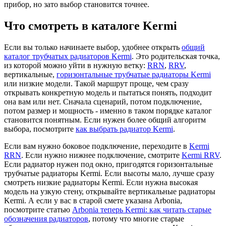
прибор, но зато выбор становится точнее.
Что смотреть в каталоге Kermi
Если вы только начинаете выбор, удобнее открыть
общий
каталог трубчатых радиаторов Kermi
. Это родительская точка,
из которой можно уйти в нужную ветку:
RRN
,
RRV
,
вертикальные,
горизонтальные трубчатые радиаторы Kermi
или низкие модели. Такой маршрут проще, чем сразу
открывать конкретную модель и пытаться понять, подходит
она вам или нет. Сначала сценарий, потом подключение,
потом размер и мощность - именно в таком порядке каталог
становится понятным. Если нужен более общий алгоритм
выбора, посмотрите
как выбрать радиатор Kermi
.
Если вам нужно боковое подключение, переходите в
Kermi
RRN
. Если нужно нижнее подключение, смотрите
Kermi RRV
.
Если радиатор нужен под окно, пригодятся горизонтальные
трубчатые радиаторы Kermi. Если высоты мало, лучше сразу
смотреть низкие радиаторы Kermi. Если нужна высокая
модель на узкую стену, открывайте вертикальные радиаторы
Kermi. А если у вас в старой смете указана Arbonia,
посмотрите статью
Arbonia теперь Kermi: как читать старые
обозначения радиаторов
, потому что многие старые