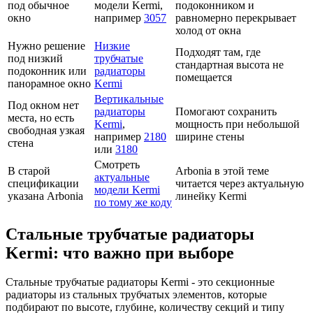
под обычное
модели Kermi,
подоконником и
окно
например
3057
равномерно перекрывает
холод от окна
Нужно решение
Низкие
Подходят там, где
под низкий
трубчатые
стандартная высота не
подоконник или
радиаторы
помещается
панорамное окно
Kermi
Вертикальные
Под окном нет
радиаторы
Помогают сохранить
места, но есть
Kermi
,
мощность при небольшой
свободная узкая
например
2180
ширине стены
стена
или
3180
Смотреть
В старой
Arbonia в этой теме
актуальные
спецификации
читается через актуальную
модели Kermi
указана Arbonia
линейку Kermi
по тому же коду
Стальные трубчатые радиаторы
Kermi: что важно при выборе
Стальные трубчатые радиаторы Kermi - это секционные
радиаторы из стальных трубчатых элементов, которые
подбирают по высоте, глубине, количеству секций и типу