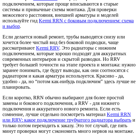
подключением, которые проще вписываются в старые
системы и привычные схемы монтажа. Для проверки
межосевого расстояния, внешней арматуры и моделей
используйте гид
Kermi RRN с боковым подключением: схема
и выбор
.
Если делается новый ремонт, трубы выводятся снизу или
хочется более чистый вид без боковой подводки, чаще
рассматривают
Kermi RRV
. Это радиаторы с нижним
подключением, которые хорошо подходят для аккуратных
современных интерьеров и скрытой разводки. Но RRV
требует большей точности на этапе проекта и монтажа: нужно
заранее понимать, где будут выводы, как они соотносятся с
радиатором и какая арматура используется. Красиво - да,
удобно - да, но “потом как-нибудь подключим” здесь лучше не
планировать.
Если коротко, RRN обычно выбирают для более простой
замены и бокового подключения, а RRV - для нижнего
подключения и аккуратного нового ремонта. Если есть
сомнение, лучше отдельно посмотреть материал
Kermi RRN
или RRV: какое подключение трубчатого радиатора выбрать
и
только потом переходить к заказу. Это тот случай, где пять
минут проверки могут сэкономить много нервов на монтаже.