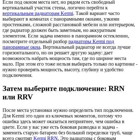
Если под окном места нет, но рядом есть свободный
вертикальный участок стены, логично перейти к
вертикальным радиаторам Kermi
. Такой вариант часто
выбирают в комнатах с панорамными окнами, узкими
простенками, сложной расстановкой мебели или интерьером,
где радиатор должен быть заметным, но аккуратным
элементом. Если задача именно в панорамном остеклении,
посмотрите отдельный разбор
радиаторы Kermi под
панорамные окна
. Вертикальный радиатор не всегда лучше
горизонтального, но он решает другую задачу: дает
возможность набрать мощность там, где по ширине места
мало. При этом его тоже нельзя выбирать только по картинке -
нужно проверять мощность, высоту, глубину и удобство
подключения.
Затем выберите подключение: RRN
или RRV
После места установки нужно определить тип подключения.
Для Kermi это один из ключевых моментов, потому что
ошибка здесь может оказаться неприятнее, чем ошибка в
цвете. Если у вас уже есть боковая разводка и задача -
заменить старую батарею без большой переделки труб, чаще
всего смотрят
Kermi RRN
. Это радиаторы с боковым